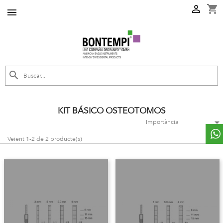
shopping_cart



KIT BÁSICO OSTEOTOMOS

Importància
Veient 1-2 de 2 producte(s)