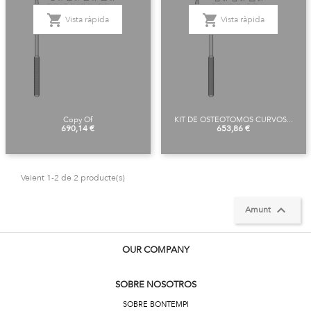
shopping_cart
shopping_cart
Vista ràpida
Vista ràpida
Copy Of
KIT DE OSTEOTOMOS CURVOS...
Preu
Preu
690,14 €
653,86 €
Veient 1-2 de 2 producte(s)

Amunt
OUR COMPANY
SOBRE NOSOTROS
SOBRE BONTEMPI