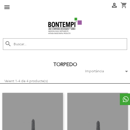
shopping_cart



TORPEDO

Importància
Veient 1-4 de 4 producte(s)