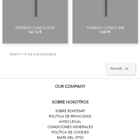
TORPEDO CONICO 879K
TORPEDO CONICO 898
Preu
Preu
62,12 €
0,00 €
Veient 1-4 de 4 producte(s)

Amunt
OUR COMPANY
SOBRE NOSOTROS
SOBRE BONTEMPI
POLÍTICA DE PRIVACIDAD
AVISO LEGAL
CONDICIONES GENERALES
POLÍTICA DE COOKIES
MAPA DEL SITIO