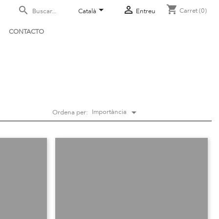
shopping_cart



Carret
(0)
Català
Entreu
CONTACTO

Importància
Ordena per: