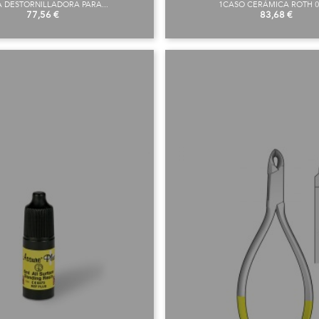
 DESTORNILLADORA PARA...
1CASO CERÁMICA ROTH 01
Preu
Preu
77,56 €
83,68 €