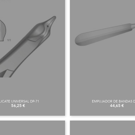
LICATE UNIVERSAL DP-71
EMPUJADOR DE BANDAS D
Preu
Preu
56,25 €
44,65 €