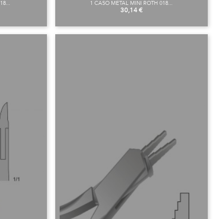
8...
1 CASO METAL MINI ROTH 018...
Preu
30,14 €