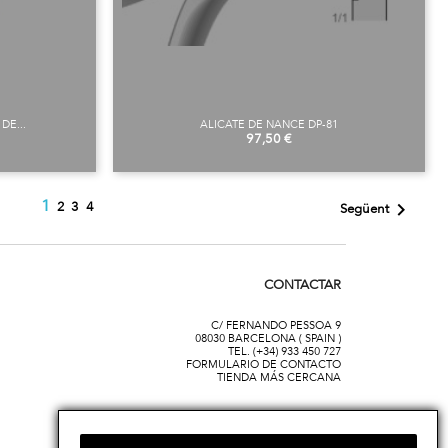
DE...
ALICATE DE NANCE DP-81
Preu
97,50 €
1

2
3
4
Següent
CONTACTAR
C/ FERNANDO PESSOA 9
08030 BARCELONA ( SPAIN )
TEL. (+34) 933 450 727
FORMULARIO DE CONTACTO
TIENDA MÁS CERCANA