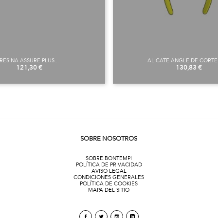
RESINA ASSURE PLUS...
ALICATE ANGLE DE CORTE 
Preu
Preu
121,30 €
130,83 €
SOBRE NOSOTROS
SOBRE BONTEMPI
POLÍTICA DE PRIVACIDAD
AVISO LEGAL
CONDICIONES GENERALES
POLÍTICA DE COOKIES
MAPA DEL SITIO
Facebook
Twitter
Instagram
linkedin