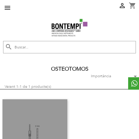
shopping_cart



OSTEOTOMOS

Importància
Veient 1-1 de 1 producte(s)