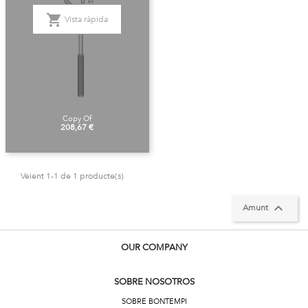
shopping_cart
Vista ràpida
Copy Of
Preu
208,67 €
Veient 1-1 de 1 producte(s)

Amunt
OUR COMPANY
SOBRE NOSOTROS
SOBRE BONTEMPI