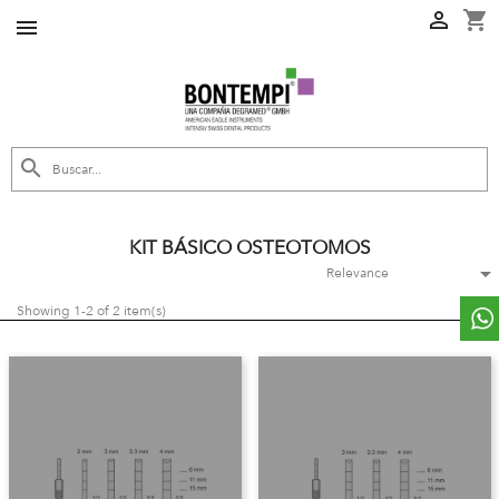
shopping_cart



KIT BÁSICO OSTEOTOMOS

Relevance
Showing 1-2 of 2 item(s)