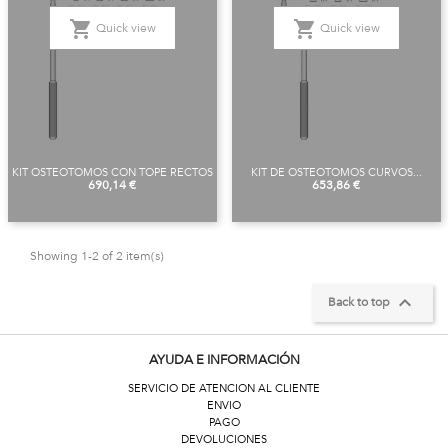
shopping_cart
shopping_cart
Quick view
Quick view
KIT OSTEOTOMOS CON TOPE RECTOS
KIT DE OSTEOTOMOS CURVOS...
Price
Price
690,14 €
653,86 €
Showing 1-2 of 2 item(s)

Back to top
AYUDA E INFORMACIÓN
SERVICIO DE ATENCION AL CLIENTE
ENVIO
PAGO
DEVOLUCIONES