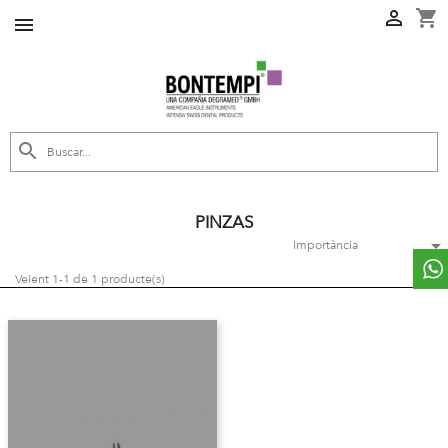
shopping_cart



PINZAS

Importància
Veient 1-1 de 1 producte(s)