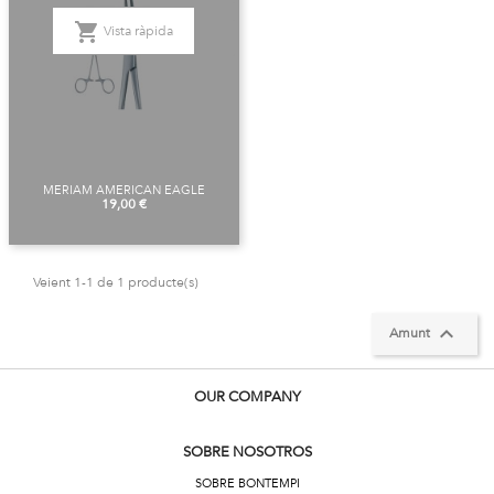
shopping_cart
Vista ràpida
MERIAM AMERICAN EAGLE
Preu
19,00 €
Veient 1-1 de 1 producte(s)

Amunt
OUR COMPANY
SOBRE NOSOTROS
SOBRE BONTEMPI