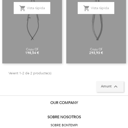
shopping_cart
shopping_cart
Vista ràpida
Vista ràpida
Copy Of
Copy Of
Preu
Preu
198,54 €
293,93 €
Veient 1-2 de 2 producte(s)

Amunt
OUR COMPANY
SOBRE NOSOTROS
SOBRE BONTEMPI