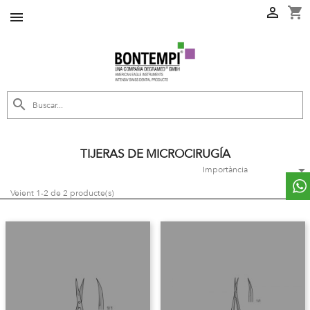
shopping_cart



TIJERAS DE MICROCIRUGÍA

Importància
Veient 1-2 de 2 producte(s)