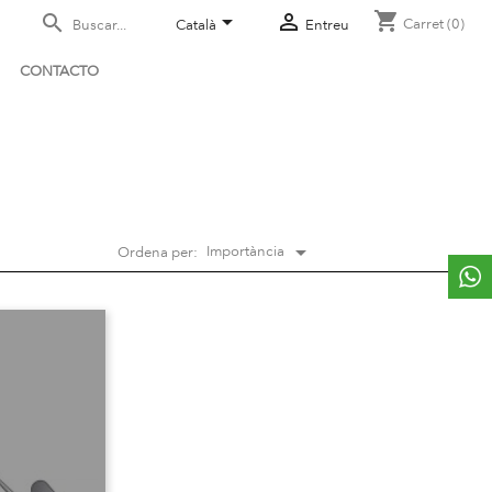
shopping_cart



Carret
(0)
Català
Entreu
CONTACTO

Importància
Ordena per: