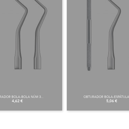
RADOR BOLA-BOLA NÚM 3...
OBTURADOR BOLA-ESPÁTULA 
Preu
Preu
4,62 €
5,06 €