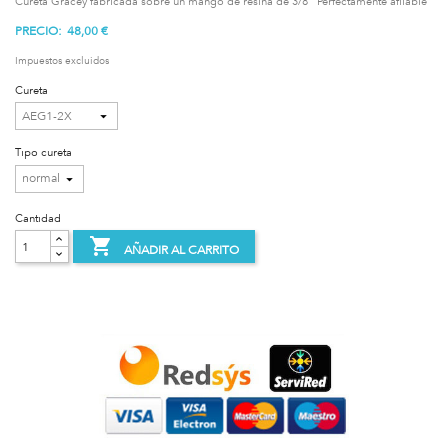
Cureta Gracey fabricada sobre un mango de resina de 3/8'' Perfectamente afilable
PRECIO:
48,00 €
Impuestos excluidos
Cureta
Tipo cureta
Cantidad

AÑADIR AL CARRITO