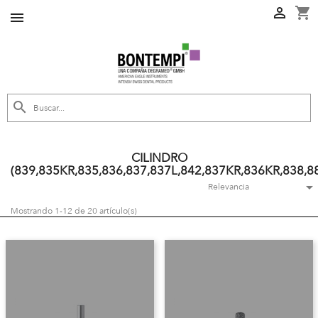
shopping_cart



CILINDRO
(839,835KR,835,836,837,837L,842,837KR,836KR,838,88

Relevancia
Mostrando 1-12 de 20 artículo(s)