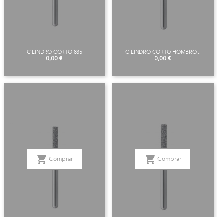
CILINDRO CORTO 835
CILINDRO CORTO HOMBRO...
Precio
Precio
0,00 €
0,00 €
shopping_cart
shopping_cart
Comprar
Comprar