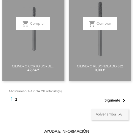
shopping_cart
shopping_cart
Comprar
Comprar
CILINDRO CORTO BORDE...
CILINDRO REDONDEADO 882
Precio
Precio
42,84 €
0,00 €
Mostrando 1-12 de 20 artículo(s)
1

2
Siguiente

Volver arriba
AYUDA E INFORMACIÓN