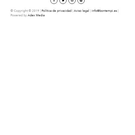
© Copyright © 2019 |
Política de privacidad
|
Aviso legal
|
info@bontempi.es
|
Powered by
Adex Media