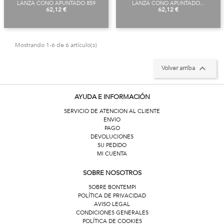
LANZA CONO APUNTADO 859
LANZA CONO APUNTADO...
Precio
Precio
62,12 €
62,12 €
Mostrando 1-6 de 6 artículo(s)

Volver arriba
AYUDA E INFORMACIÓN
SERVICIO DE ATENCION AL CLIENTE
ENVIO
PAGO
DEVOLUCIONES
SU PEDIDO
MI CUENTA
SOBRE NOSOTROS
SOBRE BONTEMPI
POLÍTICA DE PRIVACIDAD
AVISO LEGAL
CONDICIONES GENERALES
POLÍTICA DE COOKIES