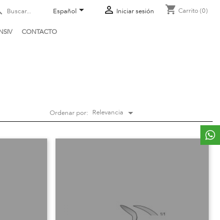
shopping_cart



Carrito
(0)
Español
Iniciar sesión
NSIV
CONTACTO

Relevancia
Ordenar por: