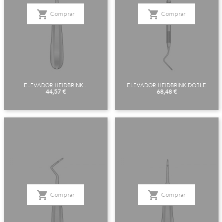
shopping_cart
shopping_cart
Comprar
Comprar
ELEVADOR HEIDBRINK...
ELEVADOR HEIDBRINK DOBLE
Precio
Precio
44,57 €
68,48 €
shopping_cart
shopping_cart
Comprar
Comprar