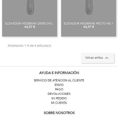
ELEVADOR HEIDBRINK DERECHO...
ELEVADOR HEIDBRINK RECTO HE-1
Precio
Precio
44,57 €
44,57 €
Mostrando 1-4 de 4 artículo(s)

Volver arriba
AYUDA E INFORMACIÓN
SERVICIO DE ATENCION AL CLIENTE
ENVIO
PAGO
DEVOLUCIONES
SU PEDIDO
MI CUENTA
SOBRE NOSOTROS