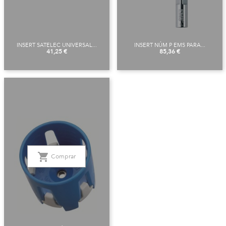
INSERT SATELEC UNIVERSAL...
INSERT NÚM P EMS PARA...
Precio
Precio
41,25 €
85,36 €
shopping_cart
Comprar