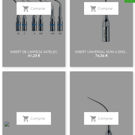
shopping_cart
shopping_cart
Comprar
Comprar
INSERT DE LIMPIEZA SATELEC
INSERT UNIVERSAL NÚM A EMS...
Precio
Precio
41,25 €
76,56 €
shopping_cart
shopping_cart
Comprar
Comprar