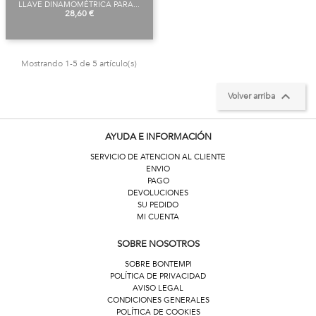
LLAVE DINAMOMÉTRICA PARA...
Precio
28,60 €
Mostrando 1-5 de 5 artículo(s)

Volver arriba
AYUDA E INFORMACIÓN
SERVICIO DE ATENCION AL CLIENTE
ENVIO
PAGO
DEVOLUCIONES
SU PEDIDO
MI CUENTA
SOBRE NOSOTROS
SOBRE BONTEMPI
POLÍTICA DE PRIVACIDAD
AVISO LEGAL
CONDICIONES GENERALES
POLÍTICA DE COOKIES