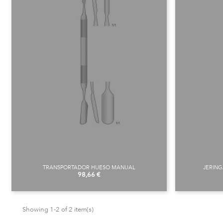
TRANSPORTADOR HUESO MANUAL
JERIN
Price
98,66 €
Showing 1-2 of 2 item(s)