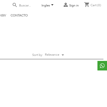
shopping_cart



Cart
(0)
Ingles
Sign in
NSIV
CONTACTO

Relevance
Sort by: