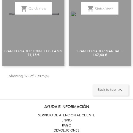
shopping_cart
shopping_cart
Quick view
Quick view
TRANSPORTADOR TORNILLOS 1.4 MM
TRANSPORTADOR MANUAL...
Price
Price
71,15 €
147,40 €
Showing 1-2 of 2 item(s)

Back to top
AYUDA E INFORMACIÓN
SERVICIO DE ATENCION AL CLIENTE
ENVIO
PAGO
DEVOLUCIONES