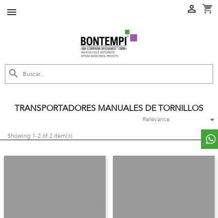
shopping_cart



TRANSPORTADORES MANUALES DE TORNILLOS

Relevance
Showing 1-2 of 2 item(s)