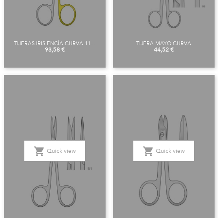
TIJERAS IRIS ENCÍA CURVA 11...
TIJERA MAYO CURVA
Price
Price
93,58 €
44,52 €
shopping_cart
shopping_cart
Quick view
Quick view