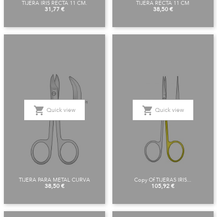
TIJERA IRIS RECTA 11 CM.
TIJERA RECTA 11 CM
Price
Price
31,77 €
38,50 €
shopping_cart
shopping_cart
Quick view
Quick view
TIJERA PARA METAL CURVA
Copy Of TIJERAS IRIS...
Price
Price
38,50 €
105,92 €