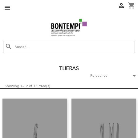
shopping_cart



TIJERAS

Relevance
Showing 1-12 of 13 item(s)