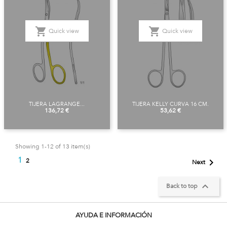
shopping_cart
shopping_cart
Quick view
Quick view
TIJERA LAGRANGE...
TIJERA KELLY CURVA 16 CM.
Price
Price
136,72 €
53,62 €
Showing 1-12 of 13 item(s)
1

2
Next

Back to top
AYUDA E INFORMACIÓN