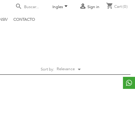
shopping_cart



Cart
(0)
Ingles
Sign in
NSIV
CONTACTO

Relevance
Sort by: